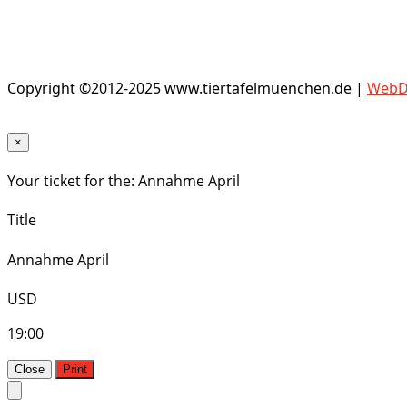
Copyright ©2012-2025 www.tiertafelmuenchen.de |
WebDe
×
Your ticket for the: Annahme April
Title
Annahme April
USD
19:00
Close
Print