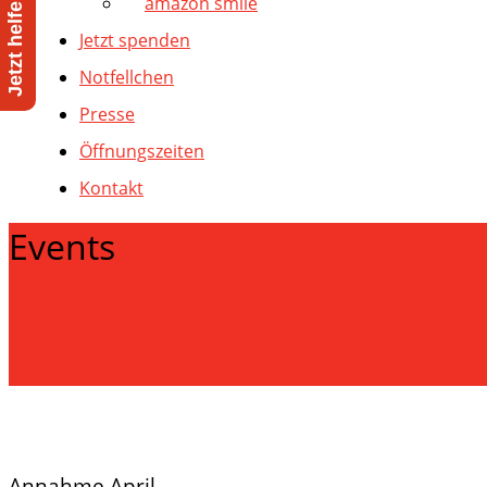
amazon smile
Jetzt spenden
Notfellchen
Presse
Öffnungszeiten
Kontakt
Events
Annahme April