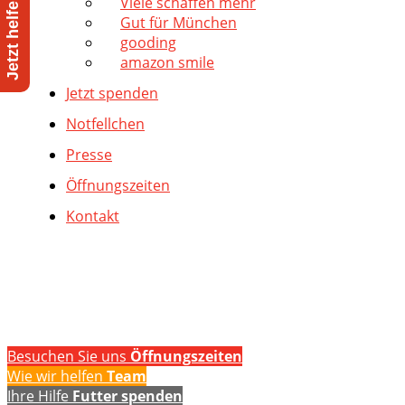
Viele schaffen mehr
Gut für München
gooding
amazon smile
Jetzt spenden
Notfellchen
Presse
Öffnungszeiten
Kontakt
Besuchen Sie uns
Öffnungszeiten
Wie wir helfen
Team
Ihre Hilfe
Futter spenden