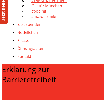
Viele schaffen mehr
Gut für München
gooding
amazon smile
Jetzt spenden
Notfellchen
Presse
Öffnungszeiten
Kontakt
Erklärung zur
Barrierefreiheit