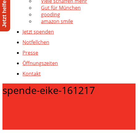
Viele schaffen mehr
Gut für München
gooding
amazon smile
Jetzt spenden
Notfellchen
Presse
Öffnungszeiten
Kontakt
spende-eike-161217