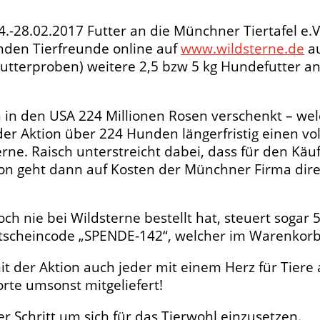
-28.02.2017 Futter an die Münchner Tiertafel e.V
enden Tierfreunde online auf
www.wildsterne.de
au
terproben) weitere 2,5 bzw 5 kg Hundefutter an d
n in den USA 224 Millionen Rosen verschenkt – we
 der Aktion über 224 Hunden längerfristig einen v
rne. Raisch unterstreicht dabei, dass für den Käuf
rtion geht dann auf Kosten der Münchner Firma dir
 nie bei Wildsterne bestellt hat, steuert sogar 
 Gutscheincode „SPENDE-142“, welcher im Warenkorb
 der Aktion auch jeder mit einem Herz für Tiere 
orte umsonst mitgeliefert!
er Schritt um sich für das Tierwohl einzusetzen.