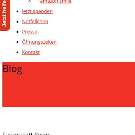
amazon smile
Jetzt spenden
Notfellchen
Presse
Öffnungszeiten
Kontakt
Blog
Futter statt Rosen