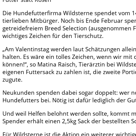
Die Hundefutterfirma Wildsterne spendet vom 14.
tierlieben Mitbürger. Noch bis Ende Februar sp
getreidefreiem Breed Selection (ausgenommen Fut
wichtiges Zeichen für den Tierschutz.
„Am Valentinstag werden laut Schätzungen allei
halten. Es wäre ein tolles Zeichen, wenn wir mit
können!“, so Matina Raisch, Tierärztin bei Wildste
eigenen Futtersack zu zahlen ist, die zweite Po
zugute.
Neukunden spenden dabei sogar doppelt: wer noch
Hundefutters bei. Nötig ist dafür lediglich der
Und weil Helfen belohnt werden sollte, kommt mit
Spender erhält einen 2,5kg Sack der bestellten S
Für Wildsterne ist die Aktion ein weiterer wichtig