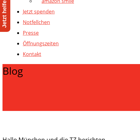
amazon smile
Jetzt spenden
Notfellchen
Presse
Öffnungszeiten
Kontakt
Blog
Hallo München und die TZ berichten