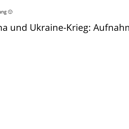
ung 🙂
a und Ukraine-Krieg: Aufnah