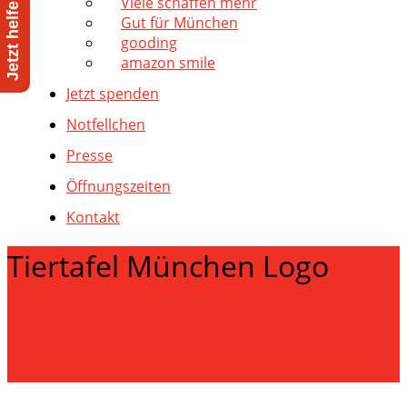
Viele schaffen mehr
Gut für München
gooding
amazon smile
Jetzt spenden
Notfellchen
Presse
Öffnungszeiten
Kontakt
Tiertafel München Logo