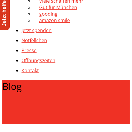
Viele schaffen mehr
Gut für München
gooding
amazon smile
Jetzt spenden
Notfellchen
Presse
Öffnungszeiten
Kontakt
Blog