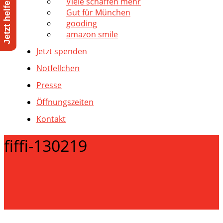
Viele schaffen mehr
Gut für München
gooding
amazon smile
Jetzt spenden
Notfellchen
Presse
Öffnungszeiten
Kontakt
fiffi-130219