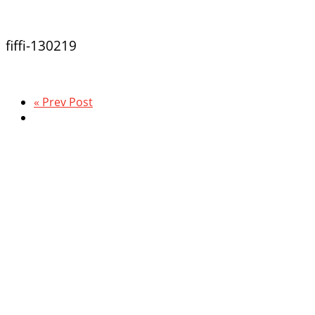
fiffi-130219
« Prev Post