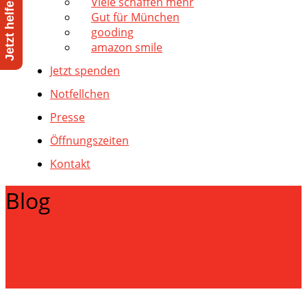
Viele schaffen mehr
Gut für München
gooding
amazon smile
Jetzt spenden
Notfellchen
Presse
Öffnungszeiten
Kontakt
Blog