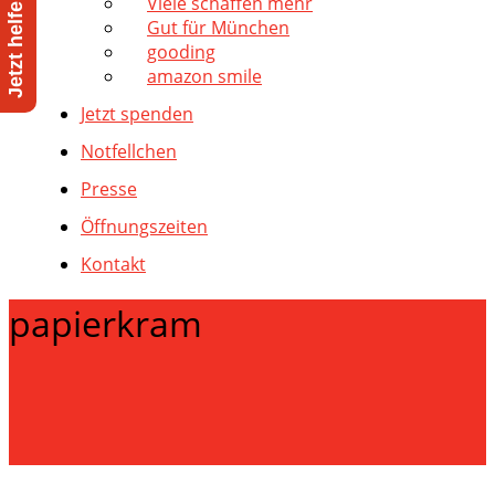
Viele schaffen mehr
Gut für München
gooding
amazon smile
Jetzt spenden
Notfellchen
Presse
Öffnungszeiten
Kontakt
papierkram