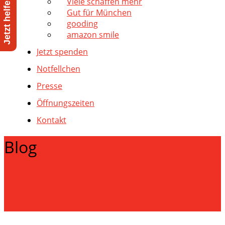
Viele schaffen mehr
Gut für München
gooding
amazon smile
Jetzt spenden
Notfellchen
Presse
Öffnungszeiten
Kontakt
Blog