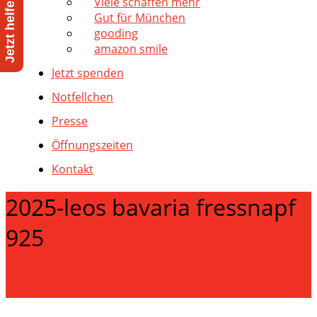
Viele schaffen mehr
Gut für München
gooding
amazon smile
Jetzt spenden
Notfellchen
Presse
Öffnungszeiten
Kontakt
2025-leos bavaria fressnapf
925