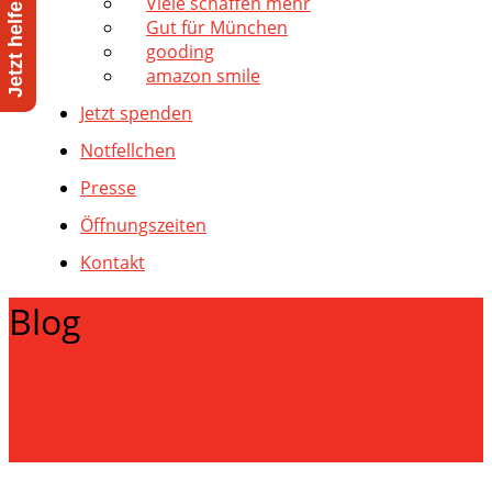
Viele schaffen mehr
Gut für München
gooding
amazon smile
Jetzt spenden
Notfellchen
Presse
Öffnungszeiten
Kontakt
Blog