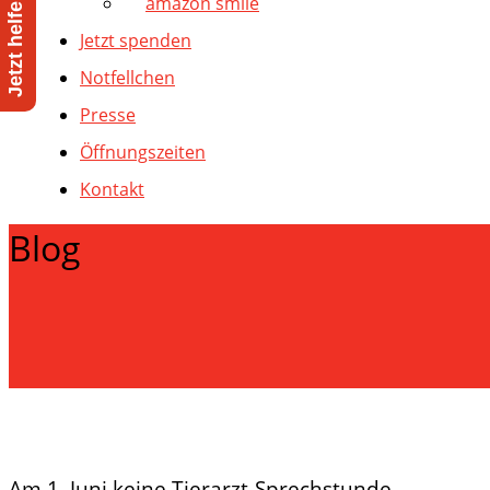
amazon smile
Jetzt spenden
Notfellchen
Presse
Öffnungszeiten
Kontakt
Blog
Am 1. Juni keine Tierarzt-Sprechstunde