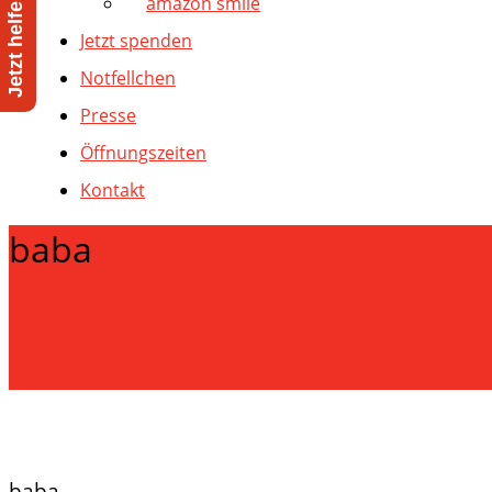
amazon smile
Jetzt spenden
Notfellchen
Presse
Öffnungszeiten
Kontakt
baba
baba