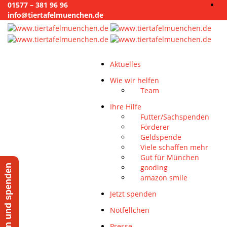
01577 – 381 96 96
info@tiertafelmuenchen.de
Aktuelles
Wie wir helfen
Team
Ihre Hilfe
Futter/Sachspenden
Förderer
Geldspende
Viele schaffen mehr
Gut für München
gooding
Jetzt helfen und spenden
amazon smile
Jetzt spenden
Notfellchen
Presse