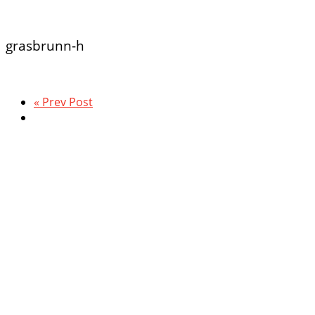
grasbrunn-h
« Prev Post