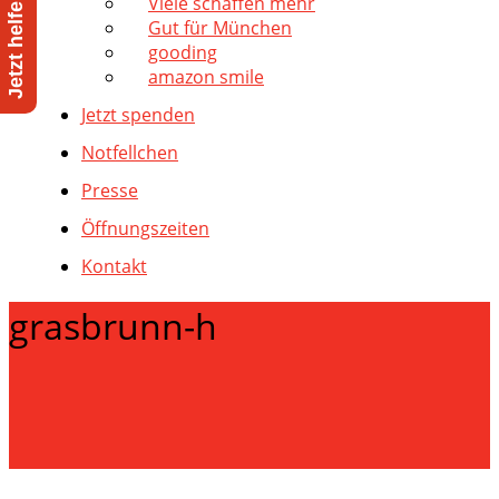
Viele schaffen mehr
Gut für München
gooding
amazon smile
Jetzt spenden
Notfellchen
Presse
Öffnungszeiten
Kontakt
grasbrunn-h