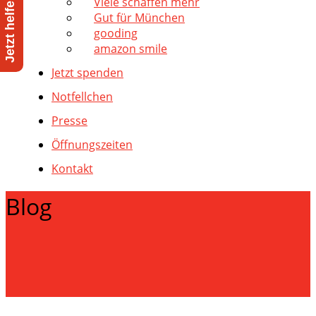
Viele schaffen mehr
Gut für München
gooding
amazon smile
Jetzt spenden
Notfellchen
Presse
Öffnungszeiten
Kontakt
Blog