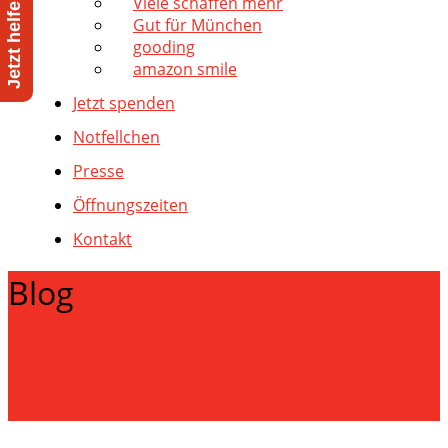
Viele schaffen mehr
Gut für München
gooding
amazon smile
Jetzt spenden
Notfellchen
Presse
Öffnungszeiten
Kontakt
Blog