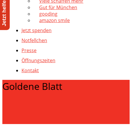
Viele schaffen mehr
Gut für München
gooding
amazon smile
Jetzt spenden
Notfellchen
Presse
Öffnungszeiten
Kontakt
Goldene Blatt