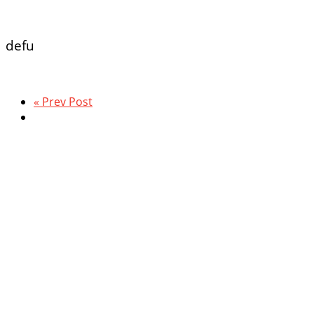
defu
« Prev Post