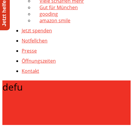
Viele schaffen mehr
Gut für München
gooding
amazon smile
Jetzt spenden
Notfellchen
Presse
Öffnungszeiten
Kontakt
defu