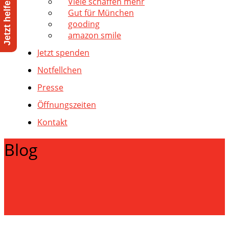
Viele schaffen mehr
Gut für München
gooding
amazon smile
Jetzt spenden
Notfellchen
Presse
Öffnungszeiten
Kontakt
Blog