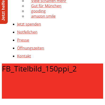
Viele schaffen mehr
Gut für München
gooding
amazon smile
Jetzt spenden
Notfellchen
Presse
Öffnungszeiten
Kontakt
FB_Titelbild_150ppi_2