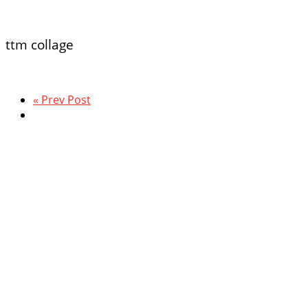
ttm collage
« Prev Post