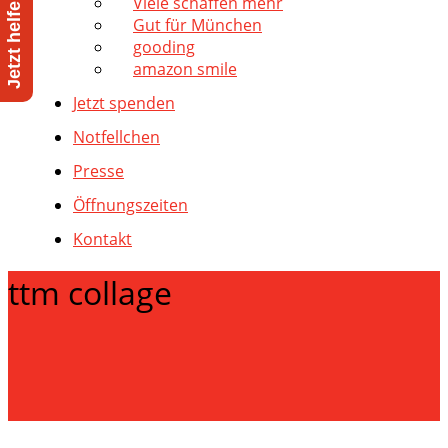
Viele schaffen mehr
Gut für München
gooding
amazon smile
Jetzt spenden
Notfellchen
Presse
Öffnungszeiten
Kontakt
ttm collage