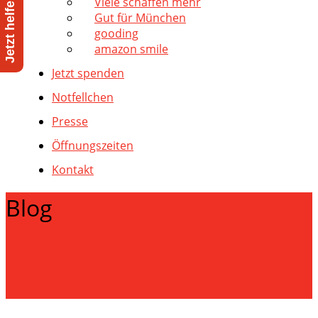
Viele schaffen mehr
Gut für München
gooding
amazon smile
Jetzt spenden
Notfellchen
Presse
Öffnungszeiten
Kontakt
Blog