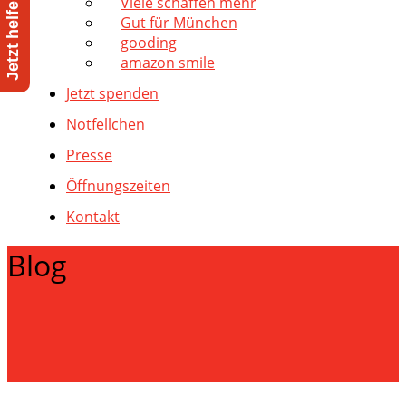
Viele schaffen mehr
Gut für München
gooding
amazon smile
Jetzt spenden
Notfellchen
Presse
Öffnungszeiten
Kontakt
Blog