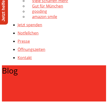
Viele schaffen mehr
Gut für München
gooding
amazon smile
Jetzt spenden
Notfellchen
Presse
Öffnungszeiten
Kontakt
Blog