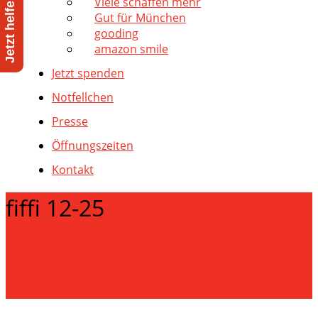
Viele schaffen mehr
Gut für München
gooding
amazon smile
Jetzt spenden
Notfellchen
Presse
Öffnungszeiten
Kontakt
fiffi 12-25