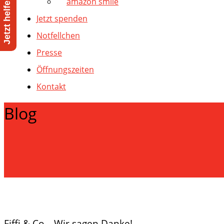
amazon smile
Jetzt spenden
Notfellchen
Presse
Öffnungszeiten
Kontakt
Blog
Fiffi & Co – Wir sagen Danke!