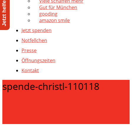
Viele schaffen mehr
Gut für München
gooding
amazon smile
Jetzt spenden
Notfellchen
Presse
Öffnungszeiten
Kontakt
spende-christl-110118