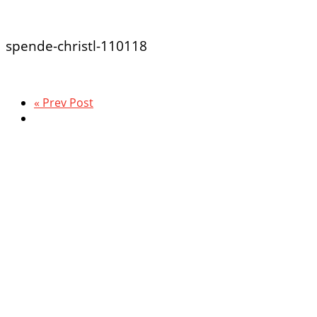
spende-christl-110118
« Prev Post