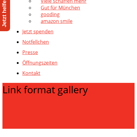
Viele schaffen mehr
Gut für München
gooding
amazon smile
Jetzt spenden
Notfellchen
Presse
Öffnungszeiten
Kontakt
Link format gallery