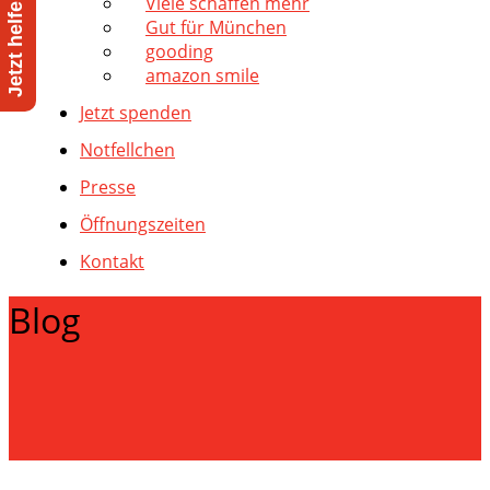
Viele schaffen mehr
Gut für München
gooding
amazon smile
Jetzt spenden
Notfellchen
Presse
Öffnungszeiten
Kontakt
Blog