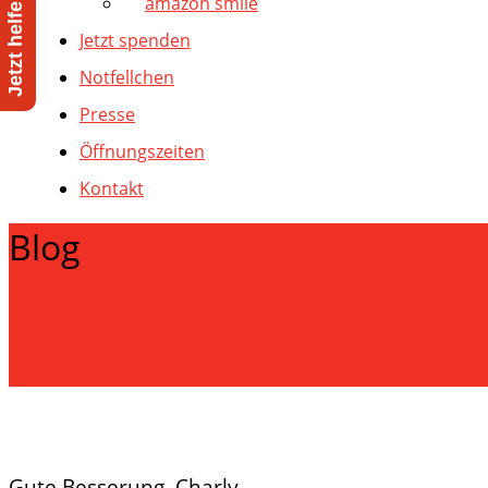
amazon smile
Jetzt spenden
Notfellchen
Presse
Öffnungszeiten
Kontakt
Blog
Gute Besserung, Charly