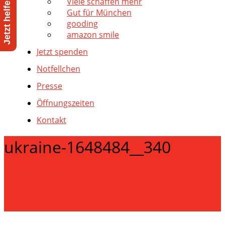
Viele schaffen mehr
Gut für München
gooding
amazon smile
Jetzt spenden
Notfellchen
Presse
Öffnungszeiten
Kontakt
ukraine-1648484__340