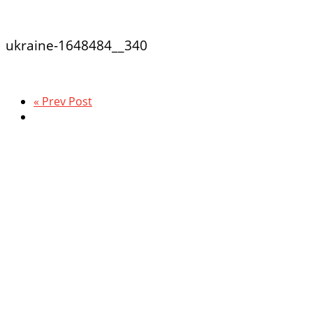
ukraine-1648484__340
« Prev Post