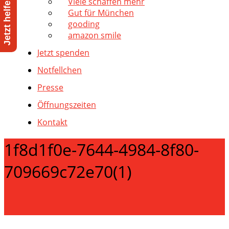
Viele schaffen mehr
Gut für München
gooding
amazon smile
Jetzt spenden
Notfellchen
Presse
Öffnungszeiten
Kontakt
1f8d1f0e-7644-4984-8f80-
709669c72e70(1)