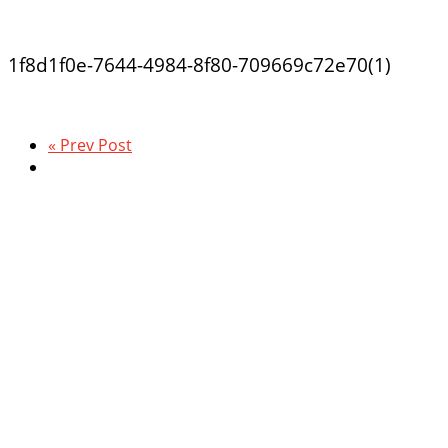
1f8d1f0e-7644-4984-8f80-709669c72e70(1)
« Prev Post