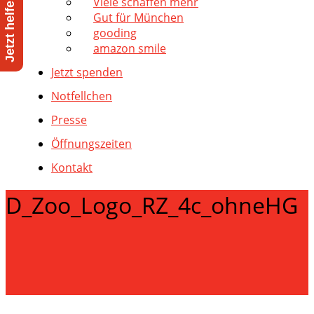
Viele schaffen mehr
Gut für München
gooding
amazon smile
Jetzt spenden
Notfellchen
Presse
Öffnungszeiten
Kontakt
D_Zoo_Logo_RZ_4c_ohneHG