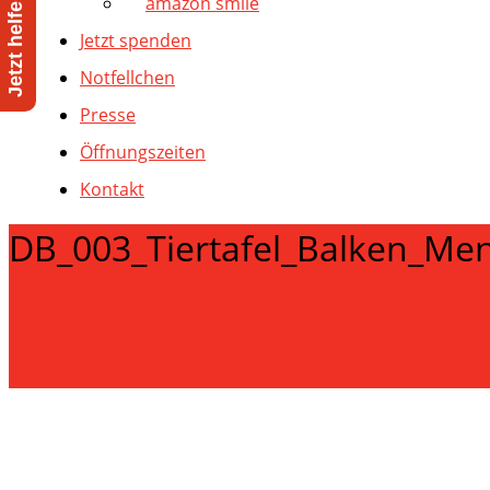
amazon smile
Jetzt spenden
Notfellchen
Presse
Öffnungszeiten
Kontakt
DB_003_Tiertafel_Balken_Men