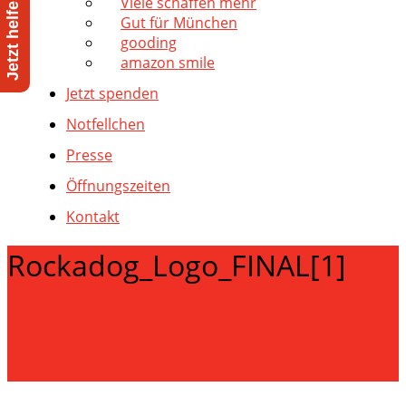
Viele schaffen mehr
Gut für München
gooding
amazon smile
Jetzt spenden
Notfellchen
Presse
Öffnungszeiten
Kontakt
Rockadog_Logo_FINAL[1]