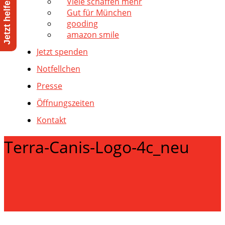
Viele schaffen mehr
Gut für München
gooding
amazon smile
Jetzt spenden
Notfellchen
Presse
Öffnungszeiten
Kontakt
Terra-Canis-Logo-4c_neu