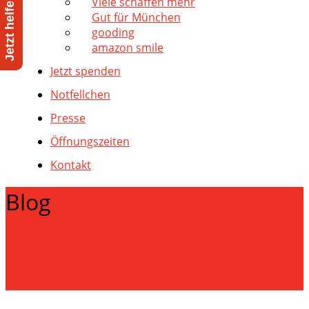
Viele schaffen mehr
Gut für München
gooding
amazon smile
Jetzt spenden
Notfellchen
Presse
Öffnungszeiten
Kontakt
Blog