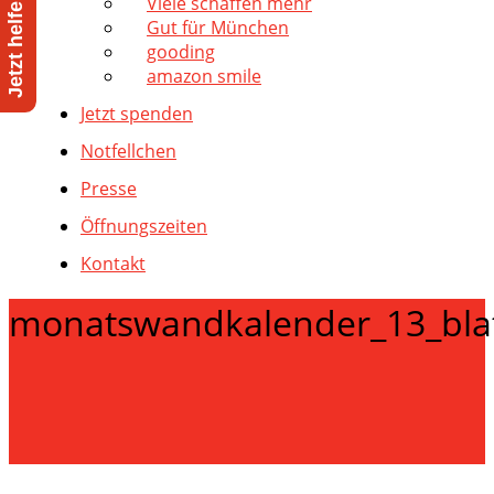
Viele schaffen mehr
Gut für München
gooding
amazon smile
Jetzt spenden
Notfellchen
Presse
Öffnungszeiten
Kontakt
monatswandkalender_13_blatt