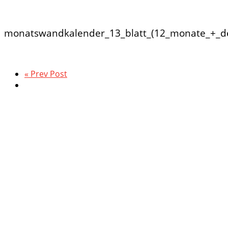
monatswandkalender_13_blatt_(12_monate_+_dec
« Prev Post