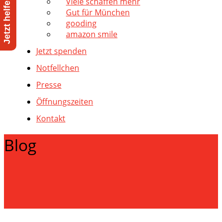
Viele schaffen mehr
Gut für München
gooding
amazon smile
Jetzt spenden
Notfellchen
Presse
Öffnungszeiten
Kontakt
Blog