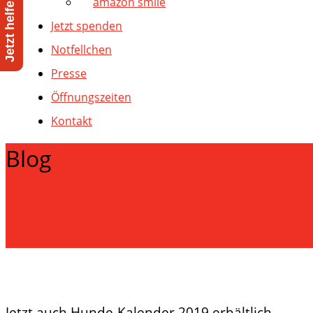
amazon smile
Jetzt spenden
Notfellchen
Presse
Öffnungszeiten
Kontakt
Blog
Jetzt auch Hunde-Kalender 2019 erhältlich