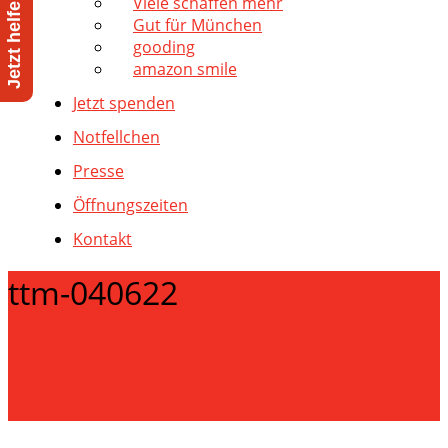
Viele schaffen mehr
Gut für München
gooding
amazon smile
Jetzt spenden
Notfellchen
Presse
Öffnungszeiten
Kontakt
ttm-040622