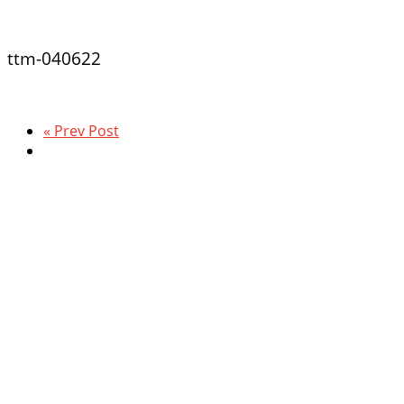
ttm-040622
« Prev Post