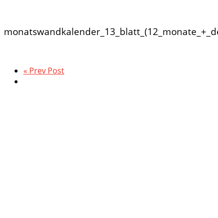
monatswandkalender_13_blatt_(12_monate_+_dec
« Prev Post