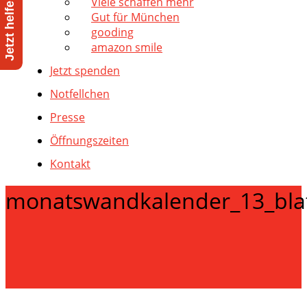
Viele schaffen mehr
Gut für München
gooding
amazon smile
Jetzt spenden
Notfellchen
Presse
Öffnungszeiten
Kontakt
monatswandkalender_13_blatt