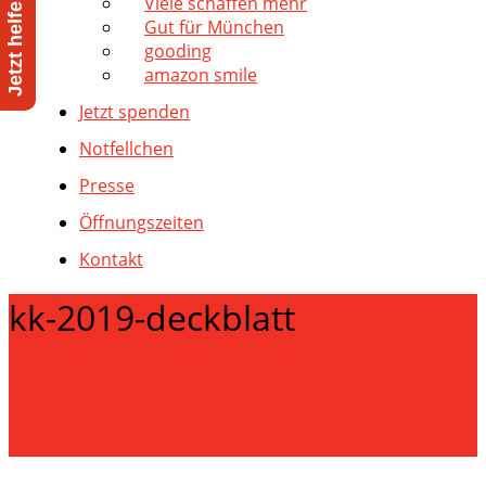
Viele schaffen mehr
Gut für München
gooding
amazon smile
Jetzt spenden
Notfellchen
Presse
Öffnungszeiten
Kontakt
kk-2019-deckblatt