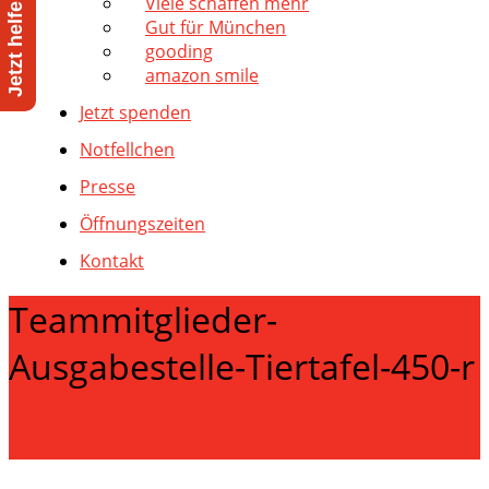
Viele schaffen mehr
Gut für München
gooding
amazon smile
Jetzt spenden
Notfellchen
Presse
Öffnungszeiten
Kontakt
Teammitglieder-
Ausgabestelle-Tiertafel-450-r