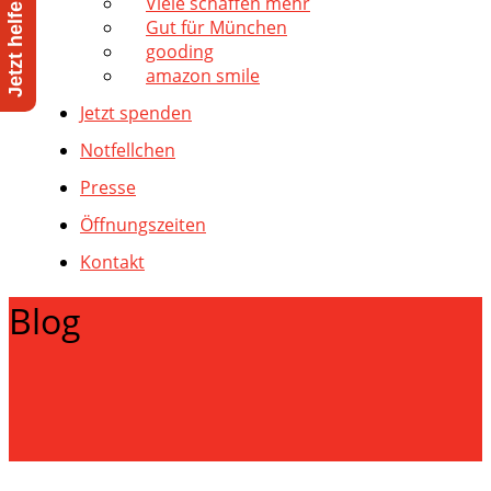
Viele schaffen mehr
Gut für München
gooding
amazon smile
Jetzt spenden
Notfellchen
Presse
Öffnungszeiten
Kontakt
Blog