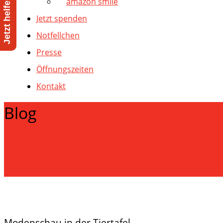
amazon smile
Jetzt spenden
Notfellchen
Presse
Öffnungszeiten
Kontakt
Blog
Modenschau in der Tiertafel